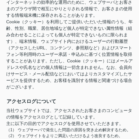
インターネットの効率的な運用のために、ウェブサーバとお客さ
まのブラウザ間で相互にやりとりされる情報で、お客さまの使用
する情報端末機に保存されることがあります。
Cookie（クッキー）を利用してご提供いただいた情報のうち、年
齢、性別、職業、居住地域など個人が特定できない属性情報（組
み合わせることによっても個人が特定できないものに限られま
す）、端末情報、ウェブサイト内におけるユーザーの行動履歴
（アクセスしたURL、コンテンツ、参照順など）およびスマート
フォン等利用時のユーザー承諾・申込みに基づく位置情報を取得
することがあります。ただし、Cookie（クッキー）にはメールア
ドレスや氏名などの個人情報は一切含まれません。なお、会員向
けサービス・メール配信などにおいてはよりカスタマイズしたサ
ービスを提供するため、お客様を識別する情報と関連づける場合
がございます。
アクセスログについて
当社ウェブサイトでは、アクセスされたお客さまのコンピュータ
の情報をアクセスログとして記録しています。
主に以下の目的でアクセスログを使用させていただきます。
（1） ウェブサーバで発生した問題の原因を突き止め解決するため。
（2） ウェブサイトをよりご満足いただけるよう改良するため。